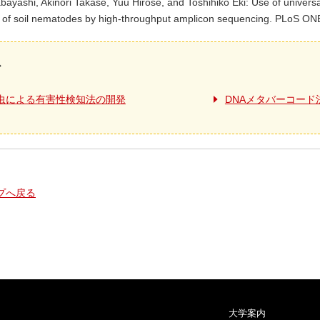
yashi, Akinori Takase, Yuu Hirose, and Toshihiko Eki: Use of univers
es of soil nematodes by high-throughput amplicon sequencing. PLoS O
ズ
虫による有害性検知法の開発
DNAメタバーコー
プへ戻る
大学案内