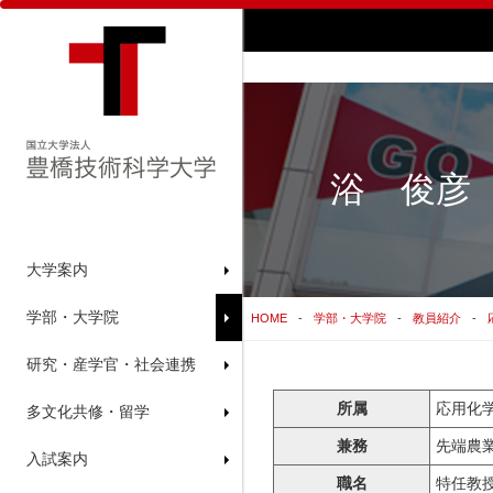
浴 俊彦
大学案内
学部・大学院
HOME
学部・大学院
教員紹介
研究・産学官・社会連携
所属
応用化
多文化共修・留学
兼務
先端農
入試案内
職名
特任教