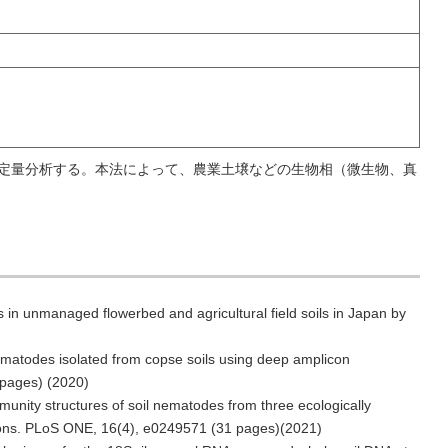
で定量分析する。本法によって、農業土壌などの生物相（微生物、真
 in unmanaged flowerbed and agricultural field soils in Japan by
nematodes isolated from copse soils using deep amplicon
 pages) (2020)
unity structures of soil nematodes from three ecologically
gions. PLoS ONE, 16(4), e0249571 (31 pages)(2021)