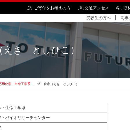
ご寄付をお考えの方
交通アクセス
取
受験生の方へ
高専
（えき としひこ）
検
応用化学・生命工学系
浴 俊彦（えき としひこ）
学・生命工学系
業・バイオリサーチセンター
授