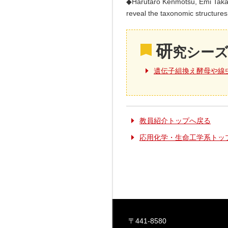
◆Harutaro Kenmotsu, Emi Takaba
reveal the taxonomic structur
研
究シー
遺伝子組換え酵母や線
教員紹介トップへ戻る
応用化学・生命工学系トッ
〒441-8580