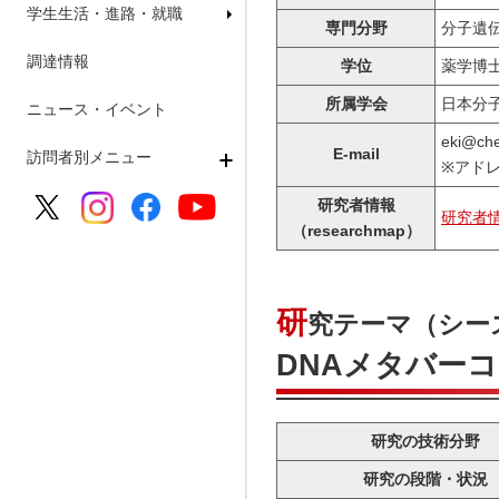
学生生活・進路・就職
専門分野
分子遺伝
調達情報
学位
薬学博
所属学会
日本分子
ニュース・イベント
eki@ch
E-mail
訪問者別メニュー
※アドレ
研究者情報
研究者
（researchmap）
研
究テーマ（シー
DNAメタバー
研究の技術分野
研究の段階・状況