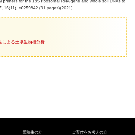
al primers for the 18S ribosomal RNA gene and whole soil DNAs to
NE, 16(11), e0259842 (31 pages)(2021)
ド法による土壌生物相分析
受験生の方
ご寄付をお考えの方