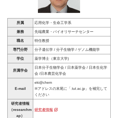
所属
応用化学・生命工学系
兼務
先端農業・バイオリサーチセンター
職名
特任教授
専門分野
分子遺伝学 / 分子生物学 / ゲノム機能学
学位
薬学博士（東京大学)
日本分子生物学会 / 日本薬学会 / 日本生化学
所属学会
会 /日本農芸化学会
eki@chem
E-mail
※アドレスの末尾に「.tut.ac.jp」を補完して
ください
研究者情報
（researchm
研究者情報
ap）