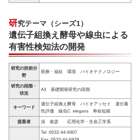
研
究テーマ（シーズ1）
遺伝子組換え酵母や線虫による
有害性検知法の開発
研究の技術分
医療・福祉 環境 バイオテクノロジー
野
研究の段階・
A3 基礎開発研究の段階
状況
遺伝子組換え酵母 バイオアッセイ 遺伝毒
キーワード
性評価 線虫C. elegans 寿命短縮
提案者
浴 俊彦 応用化学・生命工学系
Tel :0532-44-6907
Fax :0532-44-6929