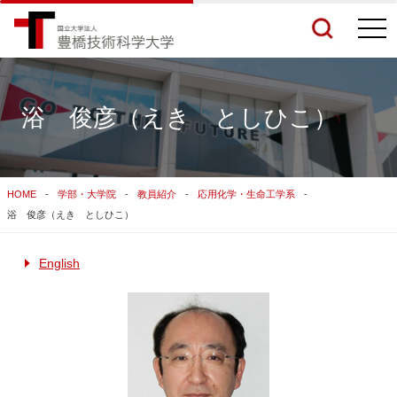
togg
navi
浴 俊彦（えき としひこ）
検索結果をもっと見る
HOME
学部・大学院
教員紹介
応用化学・生命工学系
関連サイトすべてを検索する
浴 俊彦（えき としひこ）
English