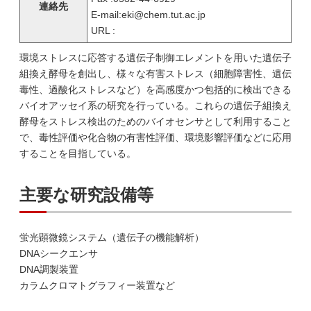
連絡先
E-mail:eki@chem.tut.ac.jp
URL :
環境ストレスに応答する遺伝子制御エレメントを用いた遺伝子
組換え酵母を創出し、様々な有害ストレス（細胞障害性、遺伝
毒性、過酸化ストレスなど）を高感度かつ包括的に検出できる
バイオアッセイ系の研究を行っている。これらの遺伝子組換え
酵母をストレス検出のためのバイオセンサとして利用すること
で、毒性評価や化合物の有害性評価、環境影響評価などに応用
することを目指している。
主要な研究設備等
蛍光顕微鏡システム（遺伝子の機能解析）
DNAシークエンサ
DNA調製装置
カラムクロマトグラフィー装置など