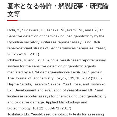
基本となる特許・解説記事・研究論
文等
Ochi, Y., Sugawara, H., Tanaka, M., Iwami, M., and Eki, T.:
Sensitive detection of chemical-induced genotoxicity by the
Cypridina secretory luciferase reporter assay using DNA
repair-deficient strains of Saccharomyces cerevisiae. Yeast,
28, 265-278 (2011)
Ichikawa, K. and Eki, T.: A novel yeast-based reporter assay
system for the sensitive detection of genotoxic agents
mediated by a DNA damage-inducible LexA-GAL4 protein,
The Journal of Biochemistry(Tokyo), 139, 105-112 (2006)
Hajime Suzuki, Takahiro Sakabe, Yuu Hirose, and Toshihiko
Eki: Development and evaluation of yeast-based GFP and
luciferase reporter assays for chemical-induced genotoxicity
and oxidative damage. Applied Microbiology and
Biotechnology, 101(2), 659-671 (2017)
Toshihiko Eki: Yeast-based genotoxicity tests for assessing