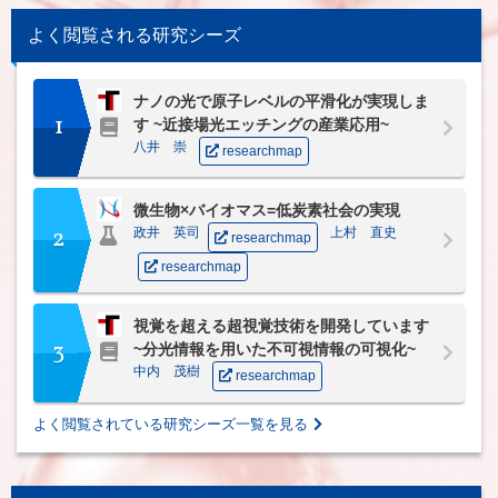
よく閲覧される研究シーズ
ナノの光で原子レベルの平滑化が実現しま
1
す ~近接場光エッチングの産業応用~
八井 崇
researchmap
微生物×バイオマス=低炭素社会の実現
2
政井 英司
上村 直史
researchmap
researchmap
視覚を超える超視覚技術を開発しています
3
~分光情報を用いた不可視情報の可視化~
中内 茂樹
researchmap
よく閲覧されている研究シーズ一覧を見る