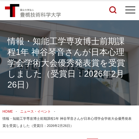
togg
navi
情報・知能工学専攻博士前期課
程1年 神谷琴音さんが日本心理
検索結果をもっと見る
学会学術大会優秀発表賞を受賞
しました（受賞日：2026年2月
関連サイトすべてを検索する
26日）
HOME
ニュース・イベント
情報・知能工学専攻博士前期課程1年 神谷琴音さんが日本心理学会学術大会優秀発表
賞を受賞しました（受賞日：2026年2月26日）