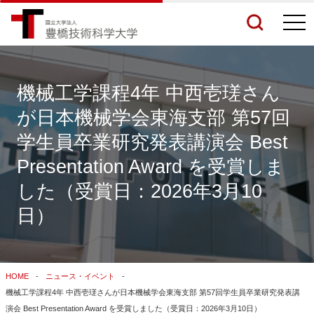
togg
navi
機械工学課程4年 中西壱瑳さん
が日本機械学会東海支部 第57回
検索結果をもっと見る
学生員卒業研究発表講演会 Best
Presentation Award を受賞しま
関連サイトすべてを検索する
した（受賞日：2026年3月10
日）
HOME
ニュース・イベント
機械工学課程4年 中西壱瑳さんが日本機械学会東海支部 第57回学生員卒業研究発表講
演会 Best Presentation Award を受賞しました（受賞日：2026年3月10日）