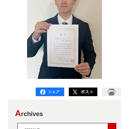
A
rchives