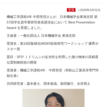
受賞
| 2026年3月31日
機械工学課程4年 中西壱瑳さんが、日本機械学会東海支部 第
57回学生員卒業研究発表講演会において Best Presentation
Award を受賞しました。
主催者：一般社団法人 日本機械学会 東海支部
受賞名：第16回集積化MEMS技術研究ワークショップ 優秀ポ
スター賞
題目：3F5* ミドリムシの走光性を利用した微小物体の高精度
位置制御技術の開発
受賞者：機械工学課程4年 中西壱瑳（和歌山工業高等専門学
校出身）
共同研究者：森本蒼士、岡本俊哉、柴田隆行、永井萌土