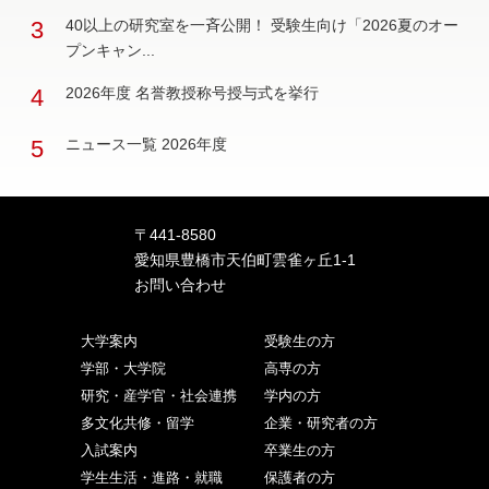
3
40以上の研究室を一斉公開！ 受験生向け「2026夏のオー
プンキャン...
4
2026年度 名誉教授称号授与式を挙行
5
ニュース一覧 2026年度
〒441-8580
愛知県豊橋市天伯町雲雀ヶ丘1-1
お問い合わせ
大学案内
受験生の方
学部・大学院
高専の方
研究・産学官・社会連携
学内の方
多文化共修・留学
企業・研究者の方
入試案内
卒業生の方
学生生活・進路・就職
保護者の方