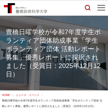
togg
navi
豊橋日曜学校が令和7年度学生ボ
ランティア団体助成事業「学生
検索結果をもっと見る
ボランティア団体 活動レポート
募集」優秀レポートに採択され
関連サイトすべてを検索する
ました（受賞日：2025年12月12
日）
HOME
ニュース・イベント
豊橋日曜学校が令和7年度学生ボランティア団体助成事業「学生ボランティア団体 活
動レポート募集」優秀レポートに採択されました（受賞日：2025年12月12日）