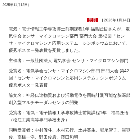
2025年11月12日）
受賞
| 2026年1月14日
電気・電子情報工学専攻博士前期課程1年 福島匠悟さんが、電
気学会センサ・マイクロマシン部門 部門大会 第42回「セン
サ・マイクロマシンと応用システム」シンポジウムにおいて、
優秀ポスター発表賞を受賞しました。
主催者：一般社団法人 電気学会 センサ・マイクロマシン部門
受賞名：電気学会センサ・マイクロマシン部門 部門大会 第42
回「センサ・マイクロマシンと応用システム」シンポジウム
優秀ポスター発表賞
論文名：神経伝達物質および活動電位を同時計測可能な脳深部
刺入型マルチモーダルセンサの開発
受賞者：電気・電子情報工学専攻博士前期課程1年 福島匠悟
（松江工業高等専門学校出身）
同時受賞者：中村優斗、木村安行、土井英生、堀尾智子、崔容
俊、高橋一浩、野田俊彦、澤田和明