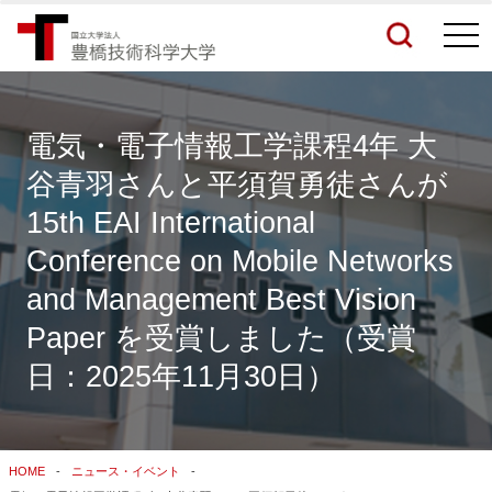
togg
navi
電気・電子情報工学課程4年 大
谷青羽さんと平須賀勇徒さんが
検索結果をもっと見る
15th EAI International
Conference on Mobile Networks
関連サイトすべてを検索する
and Management Best Vision
Paper を受賞しました（受賞
日：2025年11月30日）
HOME
ニュース・イベント