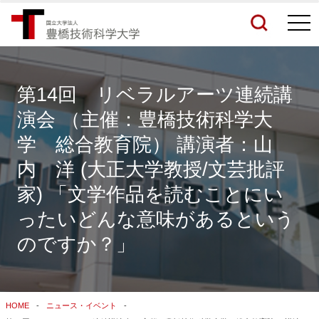
togg
navi
第14回 リベラルアーツ連続講
演会 （主催：豊橋技術科学大
検索結果をもっと見る
学 総合教育院） 講演者：山
内 洋 (大正大学教授/文芸批評
関連サイトすべてを検索する
家) 「文学作品を読むことにい
ったいどんな意味があるという
のですか？」
HOME
ニュース・イベント