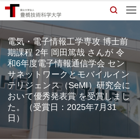
togg
navi
電気・電子情報工学専攻 博士前
期課程 2年 岡田篤哉 さんが 令
検索結果をもっと見る
和6年度電子情報通信学会 セン
サネットワークとモバイルイン
関連サイトすべてを検索する
テリジェンス（SeMI）研究会に
おいて優秀発表賞 を受賞しまし
た。（受賞日：2025年7月31
日）