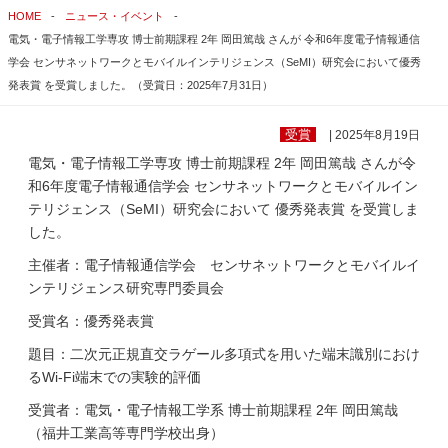
HOME
ニュース・イベント
電気・電子情報工学専攻 博士前期課程 2年 岡田篤哉 さんが 令和6年度電子情報通信
学会 センサネットワークとモバイルインテリジェンス（SeMI）研究会において優秀
発表賞 を受賞しました。（受賞日：2025年7月31日）
受賞
| 2025年8月19日
電気・電子情報工学専攻
博士前期課程 2年
岡田篤哉 さんが令
和6年度電子情報通信学会 センサネットワークとモバイルイン
テリジェンス（SeMI）研究会において 優秀発表賞 を受賞しま
した。
主催者：電子情報通信学会 センサネットワークとモバイルイ
ンテリジェンス研究専門委員会
受賞名：
優秀発表賞
題目：二次元正規直交ラゲール多項式を用いた端末識別におけ
る
Wi-Fi
端末での実験的評価
受賞者：電気・電子情報工学系
博士前期課程 2年
岡田篤哉
（福井工業高等専門学校出身）