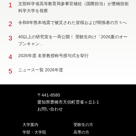
1
文部科学省高等教育局参事官補佐（国際担当）が豊橋技術
科学大学を視察
2
令和8年熊本地震で被災された皆様および関係者の方々へ
3
40以上の研究室を一斉公開！ 受験生向け「2026夏のオー
プンキャン...
4
2026年度 名誉教授称号授与式を挙行
5
ニュース一覧 2026年度
〒441-8580
愛知県豊橋市天伯町雲雀ヶ丘1-1
お問い合わせ
大学案内
受験生の方
学部・大学院
高専の方