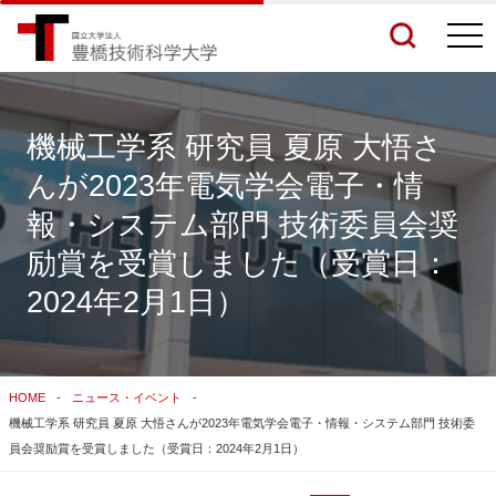
togg
navi
機械工学系 研究員 夏原 大悟さ
んが2023年電気学会電子・情
検索結果をもっと見る
報・システム部門 技術委員会奨
励賞を受賞しました（受賞日：
関連サイトすべてを検索する
2024年2月1日）
HOME
ニュース・イベント
機械工学系 研究員 夏原 大悟さんが2023年電気学会電子・情報・システム部門 技術委
員会奨励賞を受賞しました（受賞日：2024年2月1日）