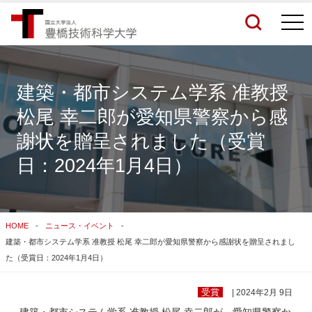
togg
navi
建築・都市システム学系 准教授
松尾 幸二郎が愛知県警察から感
検索結果をもっと見る
謝状を贈呈されました（受賞
日：2024年1月4日）
関連サイトすべてを検索する
HOME
ニュース・イベント
建築・都市システム学系 准教授 松尾 幸二郎が愛知県警察から感謝状を贈呈されまし
た（受賞日：2024年1月4日）
受賞
| 2024年2月 9日