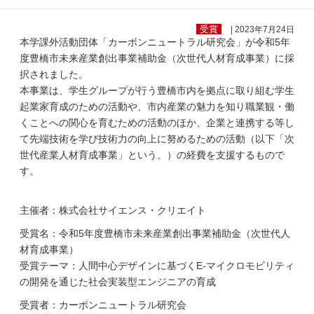
受賞
| 2023年7月24日
本学課外活動団体「カーボンニュートラル研究会」が令和5年
度豊橋市未来産業創出事業補助金（次世代人材育成事業）に採
択されました。
本事業は、学生グループが行う豊橋市内を拠点に取り組む学生
起業家育成のための活動や、市内産業の魅力を知り職業観・働
くことへの関心を育むための活動のほか、企業と連携する等し
て先端技術を学び技術力の向上に努めるための活動（以下「次
世代産業人材育成事業」という。）の経費を支援するもので
す。
主催者：株式会社サイエンス・クリエイト
受賞名：令和5年度豊橋市未来産業創出事業補助金（次世代人
材育成事業）
受賞テーマ：人間中心デザインに基づくE-マイクロモビリティ
の開発を通じた社会実装型エンジニアの育成
受賞者：カーボンニュートラル研究会