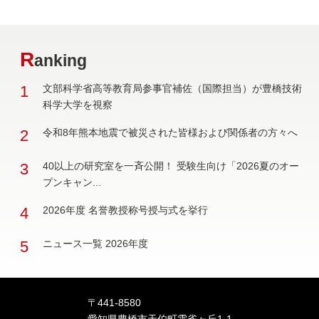
R
anking
1
文部科学省高等教育局参事官補佐（国際担当）が豊橋技術
科学大学を視察
2
令和8年熊本地震で被災された皆様および関係者の方々へ
3
40以上の研究室を一斉公開！ 受験生向け「2026夏のオー
プンキャン...
4
2026年度 名誉教授称号授与式を挙行
5
ニュース一覧 2026年度
〒441-8580
愛知県豊橋市天伯町雲雀ヶ丘1-1