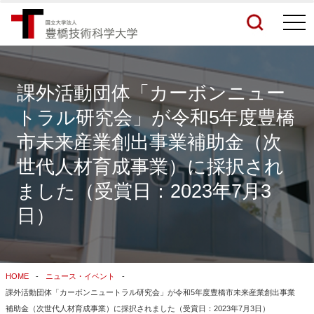
togg
navi
課外活動団体「カーボンニュー
トラル研究会」が令和5年度豊橋
検索結果をもっと見る
市未来産業創出事業補助金（次
世代人材育成事業）に採択され
関連サイトすべてを検索する
ました（受賞日：2023年7月3
日）
HOME
ニュース・イベント
課外活動団体「カーボンニュートラル研究会」が令和5年度豊橋市未来産業創出事業
補助金（次世代人材育成事業）に採択されました（受賞日：2023年7月3日）