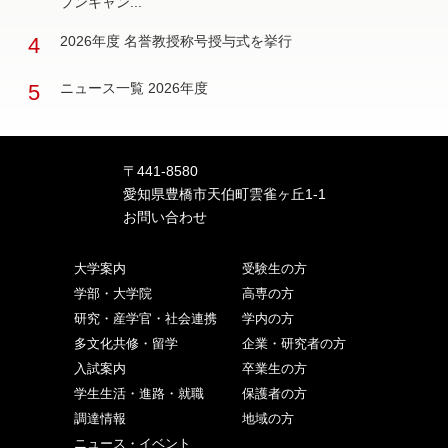
プンキャン...
4
2026年度 名誉教授称号授与式を挙行
5
ニュース一覧 2026年度
〒441-8580
愛知県豊橋市天伯町雲雀ヶ丘1-1
お問い合わせ
大学案内
受験生の方
学部・大学院
高専の方
研究・産学官・社会連携
学内の方
多文化共修・留学
企業・研究者の方
入試案内
卒業生の方
学生生活・進路・就職
保護者の方
調達情報
地域の方
ニュース・イベント