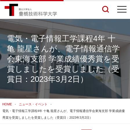
togg
navi
電気・電子情報工学課程4年 十
亀 龍星さんが、電子情報通信学
検索結果をもっと見る
会東海支部 学業成績優秀賞を受
賞しましたを受賞しました（受
関連サイトすべてを検索する
賞日：2023年3月2日）
HOME
ニュース・イベント
電気・電子情報工学課程4年 十亀 龍星さんが、電子情報通信学会東海支部 学業成績優
秀賞を受賞しましたを受賞しました（受賞日：2023年3月2日）