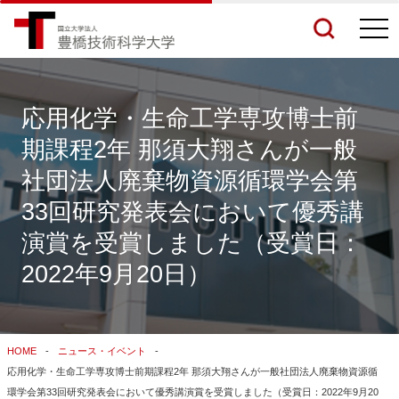
togg
navi
応用化学・生命工学専攻博士前
期課程2年 那須大翔さんが一般
検索結果をもっと見る
社団法人廃棄物資源循環学会第
33回研究発表会において優秀講
関連サイトすべてを検索する
演賞を受賞しました（受賞日：
2022年9月20日）
HOME
ニュース・イベント
応用化学・生命工学専攻博士前期課程2年 那須大翔さんが一般社団法人廃棄物資源循
環学会第33回研究発表会において優秀講演賞を受賞しました（受賞日：2022年9月20