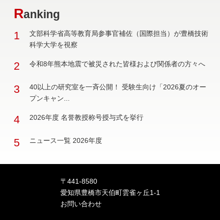
R
anking
1
文部科学省高等教育局参事官補佐（国際担当）が豊橋技術
科学大学を視察
2
令和8年熊本地震で被災された皆様および関係者の方々へ
3
40以上の研究室を一斉公開！ 受験生向け「2026夏のオー
プンキャン...
4
2026年度 名誉教授称号授与式を挙行
5
ニュース一覧 2026年度
〒441-8580
愛知県豊橋市天伯町雲雀ヶ丘1-1
お問い合わせ