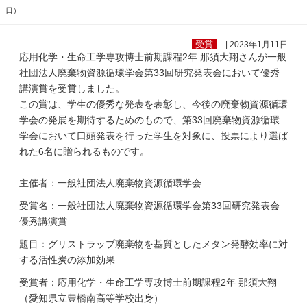
日）
受賞
| 2023年1月11日
応用化学・生命工学専攻博士前期課程2年 那須大翔さんが一般
社団法人廃棄物資源循環学会第33回研究発表会において優秀
講演賞を受賞しました。
この賞は、
学生の優秀な発表を表彰し、今後の廃棄物資源循環
学会の発展を期待するためのもので、
第
33
回廃棄物資源循環
学会において口頭発表を行った学生を対象に、投票により選ば
れた6名に贈られるものです
。
主催者：一般社団法人廃棄物資源循環学会
受賞名：一般社団法人廃棄物資源循環学会第33回研究発表会
優秀講演賞
題目：グリストラップ廃棄物を基質としたメタン発酵効率に対
する活性炭の添加効果
受賞者：応用化学・生命工学専攻博士前期課程2年 那須大翔
（愛知県立豊橋南高等学校出身）