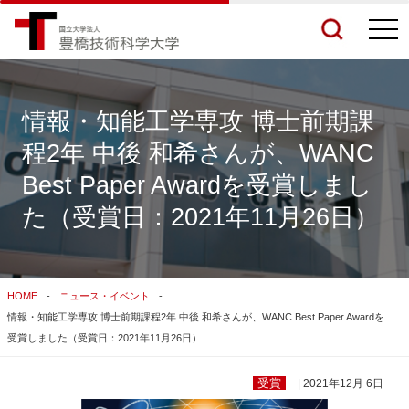
togg
navi
情報・知能工学専攻 博士前期課
程2年 中後 和希さんが、WANC
検索結果をもっと見る
Best Paper Awardを受賞しまし
た（受賞日：2021年11月26日）
関連サイトすべてを検索する
HOME
ニュース・イベント
情報・知能工学専攻 博士前期課程2年 中後 和希さんが、WANC Best Paper Awardを
受賞しました（受賞日：2021年11月26日）
受賞
| 2021年12月 6日