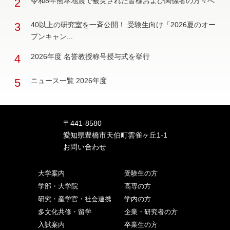
2
令和8年熊本地震で被災された皆様および関係者の方々へ
3
40以上の研究室を一斉公開！ 受験生向け「2026夏のオー
プンキャン...
4
2026年度 名誉教授称号授与式を挙行
5
ニュース一覧 2026年度
〒441-8580
愛知県豊橋市天伯町雲雀ヶ丘1-1
お問い合わせ
大学案内
受験生の方
学部・大学院
高専の方
研究・産学官・社会連携
学内の方
多文化共修・留学
企業・研究者の方
入試案内
卒業生の方