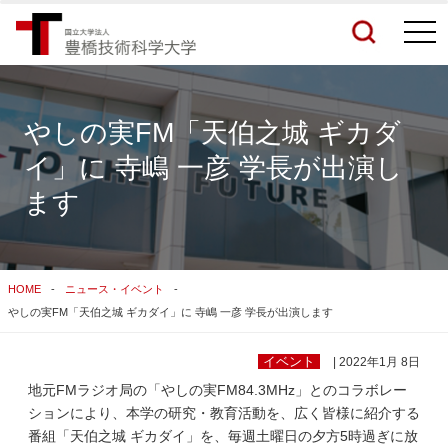
togg
navi
やしの実FM「天伯之城 ギカダ
イ」に 寺嶋 一彦 学長が出演し
検索結果をもっと見る
ます
関連サイトすべてを検索する
HOME
ニュース・イベント
やしの実FM「天伯之城 ギカダイ」に 寺嶋 一彦 学長が出演します
イベント
| 2022年1月 8日
地元FMラジオ局の「やしの実FM84.3MHz」とのコラボレー
ションにより、本学の研究・教育活動を、広く皆様に紹介する
番組「天伯之城 ギカダイ」を、毎週土曜日の夕方5時過ぎに放