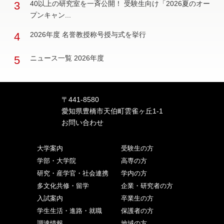
3
40以上の研究室を一斉公開！ 受験生向け「2026夏のオー
プンキャン...
4
2026年度 名誉教授称号授与式を挙行
5
ニュース一覧 2026年度
〒441-8580
愛知県豊橋市天伯町雲雀ヶ丘1-1
お問い合わせ
大学案内
受験生の方
学部・大学院
高専の方
研究・産学官・社会連携
学内の方
多文化共修・留学
企業・研究者の方
入試案内
卒業生の方
学生生活・進路・就職
保護者の方
調達情報
地域の方