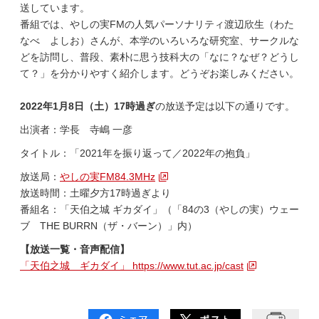
送しています。
番組では、やしの実FMの人気パーソナリティ渡辺欣生（わた
なべ よしお）さんが、本学のいろいろな研究室、サークルな
どを訪問し、普段、素朴に思う技科大の「なに？なぜ？どうし
て？」を分かりやすく紹介します。どうぞお楽しみください。
2022年1月8日（土）
17時過ぎ
の放送予定は以下の通りです。
出演者：学長 寺嶋 一彦
タイトル：「2021年を振り返って／2022年の抱負」
放送局：
やしの実FM84.3MHz
放送時間：土曜夕方17時過ぎより
番組名：「天伯之城 ギカダイ」（「84の3（やしの実）ウェー
ブ THE BURRN（ザ・バーン）」内）
【放送一覧・音声配信】
「天伯之城 ギカダイ」 https://www.tut.ac.jp/cast