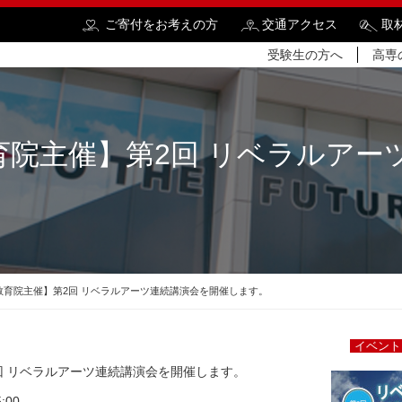
ご寄付をお考えの方
交通アクセス
取
受験生の方へ
高専
育院主催】第2回 リベラルアー
検
教育院主催】第2回 リベラルアーツ連続講演会を開催します。
イベント
回 リベラルアーツ連続講演会を開催します。
:00