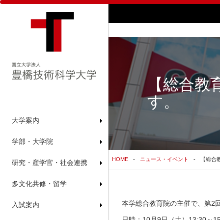
【総合教
す。
大学案内
学部・大学院
HOME
ニュース・イベント
【総合
研究・産学官・社会連携
多文化共修・留学
本学総合教育院の主催で、第2
入試案内
日時：10月9日（土）13:30～15