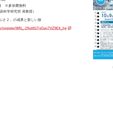
催 ※参加費無料
 宇宙科学研究所 准教授）
ぶさ２」の成果と新しい旅
nar/register/WN_-29utItGTgGay7VZ9E4_hg