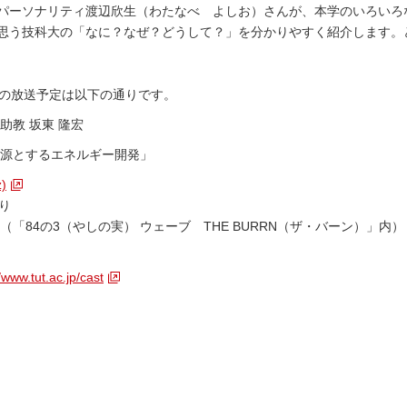
パーソナリティ渡辺欣生（わたなべ よしお）さんが、本学のいろいろ
思う技科大の「なに？なぜ？どうして？」を分かりやすく紹介します。
の放送予定は以下の通りです。
助教 坂東 隆宏
起源とするエネルギー開発」
)
り
「84の3（やしの実） ウェーブ THE BURRN（ザ・バーン）」内）
tut.ac.jp/cast