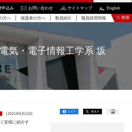
材申込み
お問い合わせ
サイトマップ
English
検索
の方へ
保護者の方へ
教員紹介
職員採用情報
電気・電子情報工学系 坂
索結果をもっと見る
関連サイトすべてを検索する
ト
| 2021年6月12日
広く皆様に紹介す