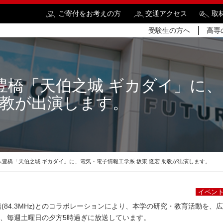
ご寄付をお考えの方
交通アクセス
取
受験生の方へ
高専
豊橋「天伯之城 ギカダイ」に、
助教が出演します。
検
ム豊橋「天伯之城 ギカダイ」に、電気・電子情報工学系 坂東 隆宏 助教が出演します。
イベン
(84.3MHz)とのコラボレーションにより、本学の研究・教育活動を、
を、毎週土曜日の夕方5時過ぎに放送しています。