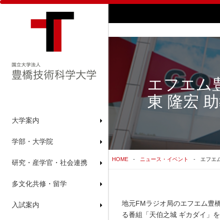
エフエム
東 隆宏 
大学案内
学部・大学院
HOME
ニュース・イベント
エフエ
研究・産学官・社会連携
多文化共修・留学
地元FMラジオ局のエフエム豊橋
入試案内
る番組「天伯之城 ギカダイ」