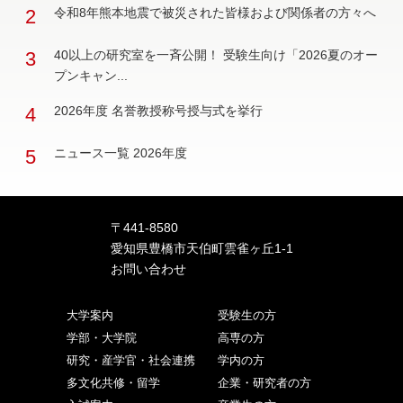
2
令和8年熊本地震で被災された皆様および関係者の方々へ
3
40以上の研究室を一斉公開！ 受験生向け「2026夏のオー
プンキャン...
4
2026年度 名誉教授称号授与式を挙行
5
ニュース一覧 2026年度
〒441-8580
愛知県豊橋市天伯町雲雀ヶ丘1-1
お問い合わせ
大学案内
受験生の方
学部・大学院
高専の方
研究・産学官・社会連携
学内の方
多文化共修・留学
企業・研究者の方