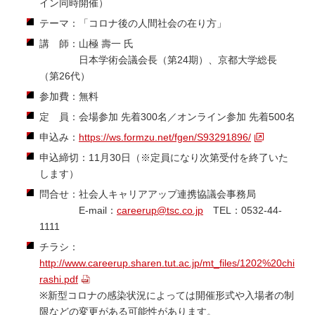
イン同時開催）
テーマ：「コロナ後の人間社会の在り方」
講 師：山極 壽一 氏
日本学術会議会長（第24期）、京都大学総長
（第26代）
参加費：無料
定 員：会場参加 先着300名／オンライン参加 先着500名
申込み：
https://ws.formzu.net/fgen/S93291896/
申込締切：11月30日（※定員になり次第受付を終了いた
します）
問合せ：社会人キャリアアップ連携協議会事務局
E-mail：
careerup@tsc.co.jp
TEL：0532-44-
1111
チラシ：
http://www.careerup.sharen.tut.ac.jp/mt_files/1202%20chi
rashi.pdf
※新型コロナの感染状況によっては開催形式や入場者の制
限などの変更がある可能性があります。