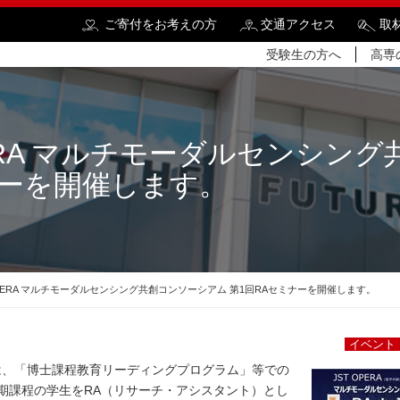
ご寄付をお考えの方
交通アクセス
取
受験生の方へ
高専
PERA マルチモーダルセンシン
ナーを開催します。
検
OPERA マルチモーダルセンシング共創コンソーシアム 第1回RAセミナーを開催します。
イベント
は、「博士課程教育リーディングプログラム」等での
期課程の学生を
RA
（リサーチ・アシスタント）とし