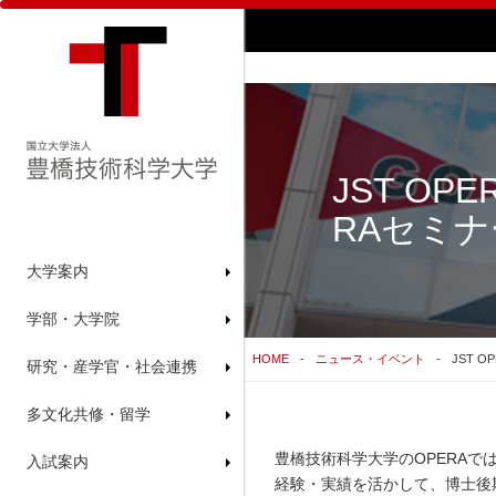
JST O
RAセミ
大学案内
学部・大学院
HOME
ニュース・イベント
JST 
研究・産学官・社会連携
多文化共修・留学
豊橋技術科学大学の
OPERA
で
入試案内
経験・実績を活かして、博士後