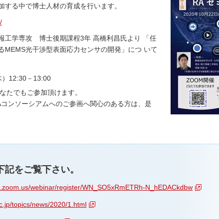
加する中で博士人材の育成を行います。
/
工学専攻 博士後期課程3年 高橋利昌氏より 「任
るMEMS光干渉型表面応力センサの開発」につ いて
12:30－13:00
 どなたでもご参加頂けます。
RAコンソーシアムへのご参画へ関心のある方は、是
は下記をご覧下さい。
eb.zoom.us/webinar/register/WN_SO5xRmETRh-N_hEDACkdbw
ac.jp/topics/news/2020/1.html