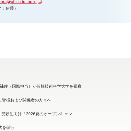
era@office.tut.ac.jp
（担当：伊藤）
補佐（国際担当）が豊橋技術科学大学を視察
た皆様および関係者の方々へ
受験生向け「2026夏のオープンキャン...
与式を挙行