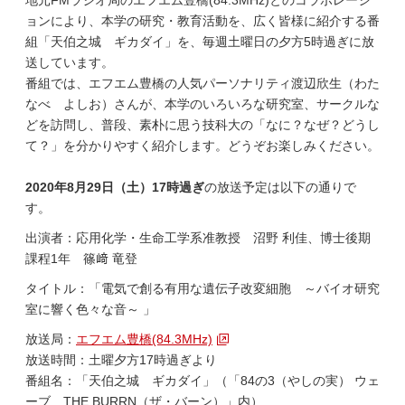
地元FMラジオ局のエフエム豊橋(84.3MHz)とのコラボレーシ
ョンにより、本学の研究・教育活動を、広く皆様に紹介する番
組「天伯之城 ギカダイ」を、毎週土曜日の夕方5時過ぎに放
送しています。
番組では、エフエム豊橋の人気パーソナリティ渡辺欣生（わた
なべ よしお）さんが、本学のいろいろな研究室、サークルな
どを訪問し、普段、素朴に思う技科大の「なに？なぜ？どうし
て？」を分かりやすく紹介します。どうぞお楽しみください。
2020年8月29日（土）
17時過ぎ
の放送予定は以下の通りで
す。
出演者：応用化学・生命工学系准教授 沼野 利佳、博士後期
課程1年 篠﨑 竜登
タイトル：「電気で創る有用な遺伝子改変細胞 ～バイオ研究
室に響く色々な音～ 」
放送局：
エフエム豊橋(84.3MHz)
放送時間：土曜夕方17時過ぎより
番組名：「天伯之城 ギカダイ」（「84の3（やしの実） ウェ
ーブ THE BURRN（ザ・バーン）」内）