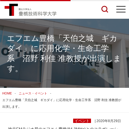
togg
navi
エフエム豊橋「天伯之城 ギカ
ダイ」に応用化学・生命工学
検索結果をもっと見る
系 沼野 利佳 准教授が出演しま
す。
関連サイトすべてを検索する
HOME
ニュース・イベント
エフエム豊橋「天伯之城 ギカダイ」に応用化学・生命工学系 沼野 利佳 准教授が
出演します。
イベント
| 2020年8月29日