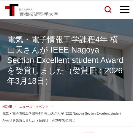
togg
navi
電気・電子情報工学課程4年 横
山天さんが IEEE Nagoya
検索結果をもっと見る
Section Excellent student Award
を受賞しました（受賞日：2026
関連サイトすべてを検索する
年3月18日）
HOME
ニュース・イベント
電気・電子情報工学課程4年 横山天さんが IEEE Nagoya Section Excellent student
Award を受賞しました（受賞日：2026年3月18日）