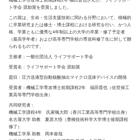
機械工学専攻博士前期課程2年 福田晋也さんが、ライフサポー
ト学会 奨励賞を受賞しました。
この賞は、生命・生活支援技術に関わる分野において、積極的
に卒業研究または修士・博士課程における研究を行い、かつ人
格、学業ともに優秀な4年制以上の大学の卒業・修了予定者
（最高学年者）および高等専門学校の専攻科修了生に対して贈
られるものです。
主催者：一般社団法人 ライフサポート学会
受賞名：ライフサポート学会 奨励賞
題目：圧力送液型自動核酸抽出マイクロ流体デバイスの開発
受賞者：機械工学専攻博士前期課程2年 福田晋也（佐世保工
業高等専門学校出身）
共同研究者：
機械工学課程4年 氏家颯大郎（香川工業高等専門学校出身）
名古屋大学 助教 夏原大悟（豊橋技術科学大学博士後期課程
修了）
機械工学系 助教 岡本俊哉