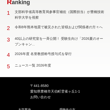
R
anking
1
文部科学省高等教育局参事官補佐（国際担当）が豊橋技術
科学大学を視察
2
令和8年熊本地震で被災された皆様および関係者の方々へ
3
40以上の研究室を一斉公開！ 受験生向け「2026夏のオー
プンキャン...
4
2026年度 名誉教授称号授与式を挙行
5
ニュース一覧 2026年度
〒441-8580
愛知県豊橋市天伯町雲雀ヶ丘1-1
お問い合わせ
大学案内
受験生の方