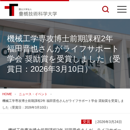
togg
navi
機械工学専攻博士前期課程2年
福田晋也さんがライフサポート
検索結果をもっと見る
学会 奨励賞を受賞しました（受
賞日：2026年3月10日）
関連サイトすべてを検索する
HOME
ニュース・イベント
機械工学専攻博士前期課程2年 福田晋也さんがライフサポート学会 奨励賞を受賞しま
した（受賞日：2026年3月10日）
受賞
| 2026年3月24日