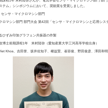
課程1年 米村陸弥さんが、電気学会センサ・マイクロマシン部門 部門大
ステム」シンポジウムにおいて、奨励賞を受賞しました。
 センサ・マイクロマシン部門
クロマシン部門 部門大会 第42回「センサ・マイクロマシンと応用シス
るひずみ印加グラフェン共振器の作製
攻博士前期課程1年 米村陸弥（愛知産業大学三河高等学校出身）
Viet Khoa、吉田誉、坂井佐知子、權益賢、崔容俊、野田俊彦、澤田和