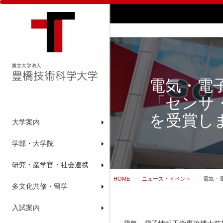
電気・電
「センサ
を受賞しま
大学案内
学部・大学院
研究・産学官・社会連携
HOME
ニュース・イベント
電気・
多文化共修・留学
入試案内