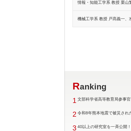
情報・知能工学系 教授 栗山
機械工学系 教授 戸髙義一、
R
anking
1
文部科学省高等教育局参事官
2
令和8年熊本地震で被災され
3
40以上の研究室を一斉公開！ 