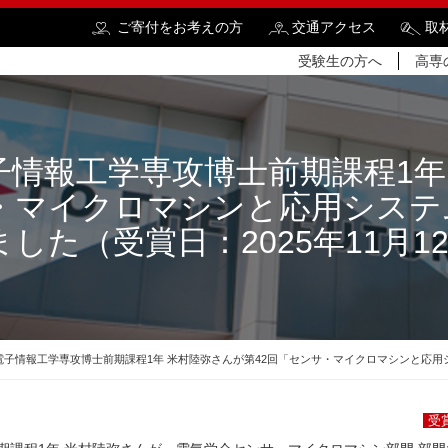
ご寄付をお考えの方
交通アクセス
取
受験生の方へ
高専
子情報工学専攻博士前期課程1年
・マイクロマシンと応用システ
検
した（受賞日：2025年11月1
電子情報工学専攻博士前期課程1年 米村陸弥さんが第42回「センサ・マイクロマシンと応用シス
受