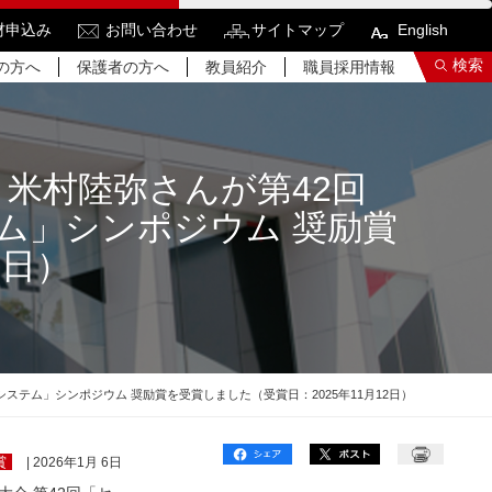
材申込み
お問い合わせ
サイトマップ
English
検索
の方へ
保護者の方へ
教員紹介
職員採用情報
 米村陸弥さんが第42回
ム」シンポジウム 奨励賞
索結果をもっと見る
2日）
関連サイトすべてを検索する
テム」シンポジウム 奨励賞を受賞しました（受賞日：2025年11月12日）
賞
| 2026年1月 6日