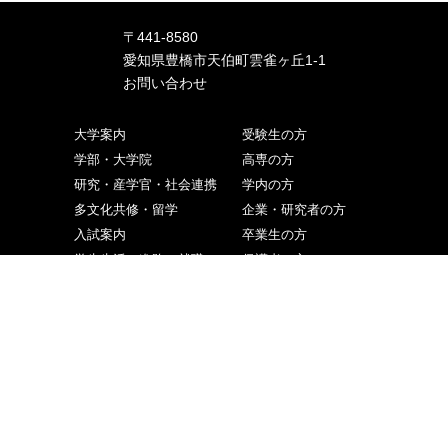
〒441-8580
愛知県豊橋市天伯町雲雀ヶ丘1-1
お問い合わせ
大学案内
受験生の方
学部・大学院
高専の方
研究・産学官・社会連携
学内の方
多文化共修・留学
企業・研究者の方
入試案内
卒業生の方
学生生活・進路・就職
保護者の方
調達情報
地域の方
ニュース・イベント
ご寄付をお考えの方
交通アクセス
取材申込み
お問い合わせ