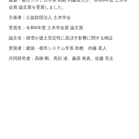
建築・都市システム学系 助教 内藤直人が、令和6年度 土木学
会賞 論文賞を受賞しました。
主催者：公益財団法人 土木学会
受賞名：令和6年度 土木学会賞 論文賞
論文名：積雪が盛土安定性に及ぼす影響に関する検証
受賞者：建築・都市システム学系 助教 内藤 直人
共同研究者：高柳 剛、馬目 凌、藤原 将真、佐藤 亮太