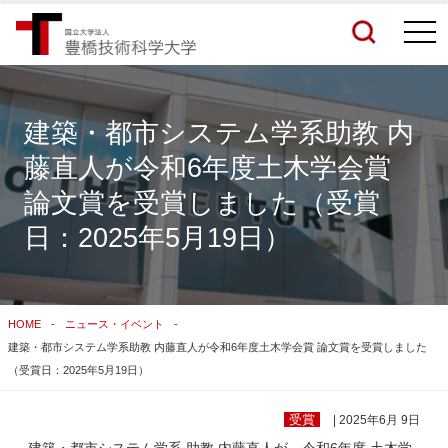
togg
navi
建築・都市システム学系助教 内
藤直人が令和6年度土木学会賞
検索結果をもっと見る
論文賞を受賞しました（受賞
日：2025年5月19日）
関連サイトすべてを検索する
HOME
ニュース・イベント
建築・都市システム学系助教 内藤直人が令和6年度土木学会賞 論文賞を受賞しました
（受賞日：2025年5月19日）
受賞
| 2025年6月 9日