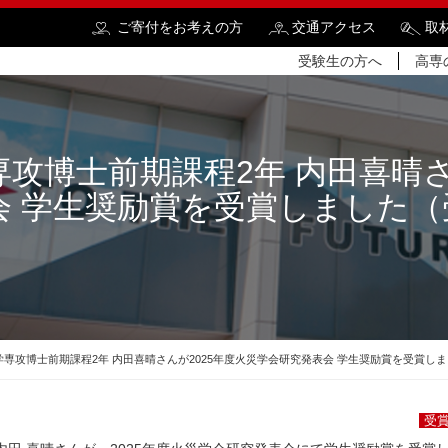
ご寄付をお考えの方
交通アクセス
取
受験生の方へ
高専
攻博士前期課程2年 内田喜晴さ
 学生奨励賞を受賞しました（受賞
検
専攻博士前期課程2年 内田喜晴さんが2025年度火災学会研究発表会 学生奨励賞を受賞しまし
受