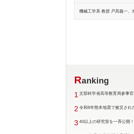
機械工学系 教授 戸髙義一、
R
anking
1
文部科学省高等教育局参事官
2
令和8年熊本地震で被災され
3
40以上の研究室を一斉公開！ 