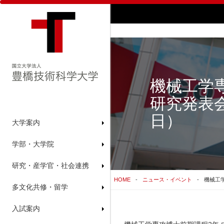
機械工学専
研究発表会
日）
大学案内
学部・大学院
研究・産学官・社会連携
HOME
ニュース・イベント
機械工学
多文化共修・留学
入試案内