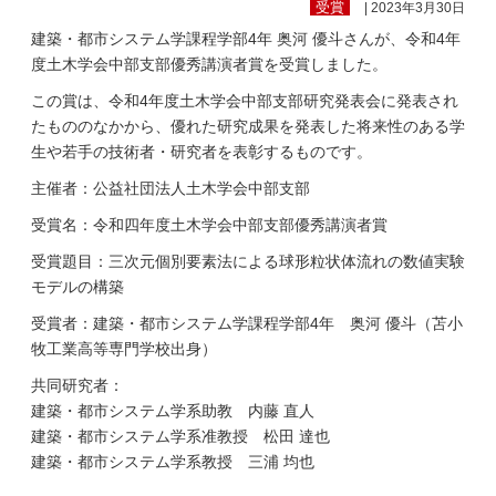
受賞
| 2023年3月30日
建築・都市システム学課程学部4年 奥河 優斗さんが、令和4年
度土木学会中部支部優秀講演者賞を受賞しました。
この賞は、令和4年度土木学会中部支部研究発表会に発表され
たもののなかから、優れた研究成果を発表した将来性のある学
生や若手の技術者・研究者を表彰するものです。
主催者：公益社団法人土木学会中部支部
受賞名：令和四年度土木学会中部支部優秀講演者賞
受賞題目：三次元個別要素法による球形粒状体流れの数値実験
モデルの構築
受賞者：建築・都市システム学課程学部4年 奥河 優斗（苫小
牧工業高等専門学校出身）
共同研究者：
建築・都市システム学系助教 内藤 直人
建築・都市システム学系准教授 松田 達也
建築・都市システム学系教授 三浦 均也