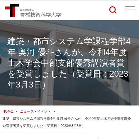
togg
navi
建築・都市システム学課程学部4
年 奥河 優斗さんが、令和4年度
検索結果をもっと見る
土木学会中部支部優秀講演者賞
を受賞しました（受賞日：2023
関連サイトすべてを検索する
年3月3日）
HOME
ニュース・イベント
建築・都市システム学課程学部4年 奥河 優斗さんが、令和4年度土木学会中部支部優
秀講演者賞を受賞しました（受賞日：2023年3月3日）