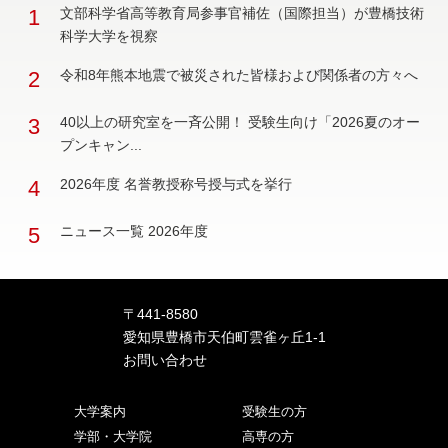
1
文部科学省高等教育局参事官補佐（国際担当）が豊橋技術
科学大学を視察
2
令和8年熊本地震で被災された皆様および関係者の方々へ
3
40以上の研究室を一斉公開！ 受験生向け「2026夏のオー
プンキャン...
4
2026年度 名誉教授称号授与式を挙行
5
ニュース一覧 2026年度
〒441-8580
愛知県豊橋市天伯町雲雀ヶ丘1-1
お問い合わせ
大学案内
受験生の方
学部・大学院
高専の方