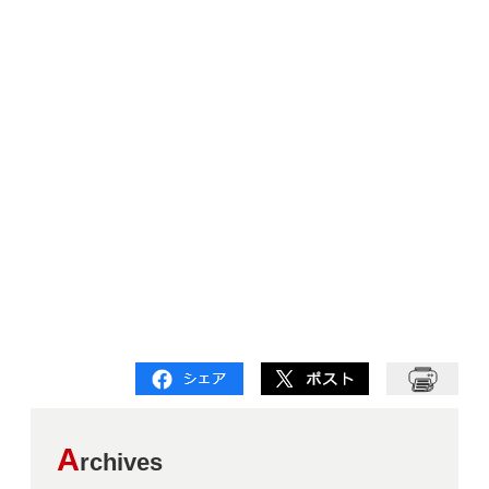
A
rchives