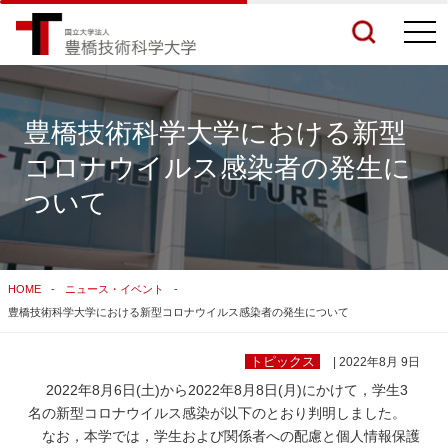
togg
navi
豊橋技術科学大学における新型
コロナウイルス感染者の発生に
検索結果をもっと見る
ついて
関連サイトすべてを検索する
HOME
ニュース・イベント
豊橋技術科学大学における新型コロナウイルス感染者の発生について
トピックス
| 2022年8月 9日
2022年8月6日(土)から2022年8月8日(月)にかけて，学生3
名の新型コロナウイルス感染が以下のとおり判明しました。
なお，本学では，学生および関係者への配慮と個人情報保護