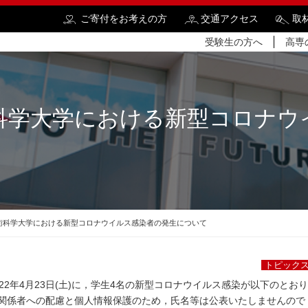
ご寄付をお考えの方
交通アクセス
取
受験生の方へ
高専
科学大学における新型コロナウ
検
術科学大学における新型コロナウイルス感染者の発生について
トピック
2022年4月23日(土)に，学生4名の新型コロナウイルス感染が以下のと
係者への配慮と個人情報保護のため，氏名等は公表いたしませんので