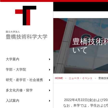
豊橋技術
いて
大学案内
学部・大学院
HOME
ニュース・イベント
豊橋技
研究・産学官・社会連携
多文化共修・留学
2022年4月22日(金)および
入試案内
なお，本学では，学生および関