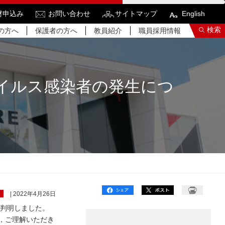
材申込み
お問い合わせ
サイトマップ
English
検索
の方へ
保護者の方へ
教員紹介
職員採用情報
イルス感染者の発生につ
索結果をもっと見る
関連サイトすべてを検索する
ス
| 2022年4月26日
おり判明しました。
，ご理解いただき