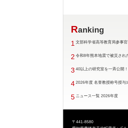
R
anking
1
文部科学省高等教育局参事官
2
令和8年熊本地震で被災され
3
40以上の研究室を一斉公開！ 
4
2026年度 名誉教授称号授
5
ニュース一覧 2026年度
〒441-8580