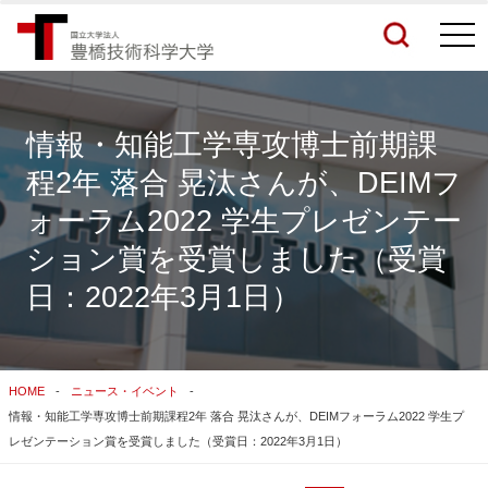
togg
navi
情報・知能工学専攻博士前期課
程2年 落合 晃汰さんが、DEIMフ
検索結果をもっと見る
ォーラム2022 学生プレゼンテー
ション賞を受賞しました（受賞
関連サイトすべてを検索する
日：2022年3月1日）
HOME
ニュース・イベント
情報・知能工学専攻博士前期課程2年 落合 晃汰さんが、DEIMフォーラム2022 学生プ
レゼンテーション賞を受賞しました（受賞日：2022年3月1日）