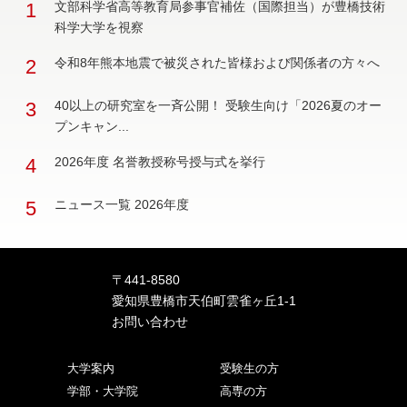
1
文部科学省高等教育局参事官補佐（国際担当）が豊橋技術
科学大学を視察
2
令和8年熊本地震で被災された皆様および関係者の方々へ
3
40以上の研究室を一斉公開！ 受験生向け「2026夏のオー
プンキャン...
4
2026年度 名誉教授称号授与式を挙行
5
ニュース一覧 2026年度
〒441-8580
愛知県豊橋市天伯町雲雀ヶ丘1-1
お問い合わせ
大学案内
受験生の方
学部・大学院
高専の方