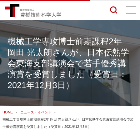
togg
navi
機械工学専攻博士前期課程2年
岡田 光太朗さんが、日本伝熱学
検索結果をもっと見る
会東海支部講演会で若手優秀講
演賞を受賞しました（受賞日：
関連サイトすべてを検索する
2021年12月3日）
HOME
ニュース・イベント
機械工学専攻博士前期課程2年 岡田 光太朗さんが、日本伝熱学会東海支部講演会で若
手優秀講演賞を受賞しました（受賞日：2021年12月3日）