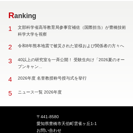
R
anking
1
文部科学省高等教育局参事官補佐（国際担当）が豊橋技術
科学大学を視察
2
令和8年熊本地震で被災された皆様および関係者の方々へ
3
40以上の研究室を一斉公開！ 受験生向け「2026夏のオー
プンキャン...
4
2026年度 名誉教授称号授与式を挙行
5
ニュース一覧 2026年度
〒441-8580
愛知県豊橋市天伯町雲雀ヶ丘1-1
お問い合わせ