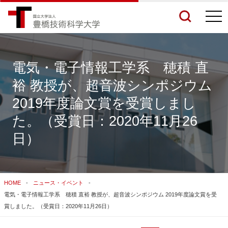
togg
navi
電気・電子情報工学系 穂積 直
裕 教授が、超音波シンポジウム
検索結果をもっと見る
2019年度論文賞を受賞しまし
た。（受賞日：2020年11月26
関連サイトすべてを検索する
日）
HOME
ニュース・イベント
電気・電子情報工学系 穂積 直裕 教授が、超音波シンポジウム 2019年度論文賞を受
賞しました。（受賞日：2020年11月26日）