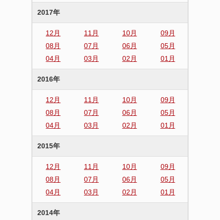
2017年
12月
11月
10月
09月
08月
07月
06月
05月
04月
03月
02月
01月
2016年
12月
11月
10月
09月
08月
07月
06月
05月
04月
03月
02月
01月
2015年
12月
11月
10月
09月
08月
07月
06月
05月
04月
03月
02月
01月
2014年