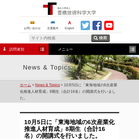
お問い合わせ
交通案内
English
訪問者別
メニュー
News & Topics
ホーム
>
News & Topics
> 10月5日に「東海地域の6次産業
化推進人材育成」8期生（合計16名）の開講式を行いまし
た。
10月5日に「東海地域の6次産業化
推進人材育成」8期生（合計16
名）の開講式を行いました。