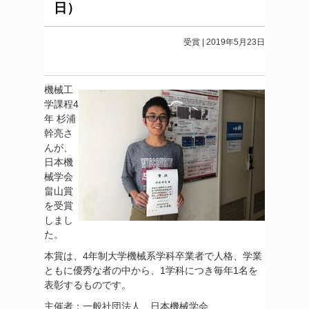
日）
受賞 | 2019年5月23日
機械工
学課程4
年 杉浦
幹亮さ
んが、
日本機
械学会
畠山賞
を受賞
しまし
た。
本賞は、4年制大学機械系学科卒業者で人格、学業
ともに優秀な者の中から、1学科につき毎年1名を
表彰するものです。
主催者：一般社団法人 日本機械学会