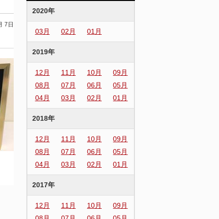
2020年
月 7日
03月
02月
01月
2019年
12月
11月
10月
09月
08月
07月
06月
05月
04月
03月
02月
01月
2018年
12月
11月
10月
09月
08月
07月
06月
05月
04月
03月
02月
01月
2017年
12月
11月
10月
09月
08月
07月
06月
05月