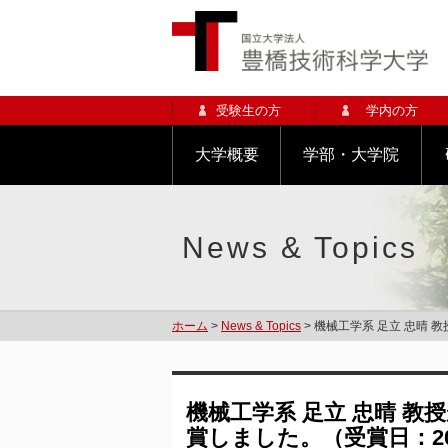
受験生の方
学内の方
大学概要
学部・大学院
News & Topics
ホーム
>
News & Topics
> 機械工学系 足立 忠晴
機械工学系 足立 忠晴 教
賞しました。（受賞日：20