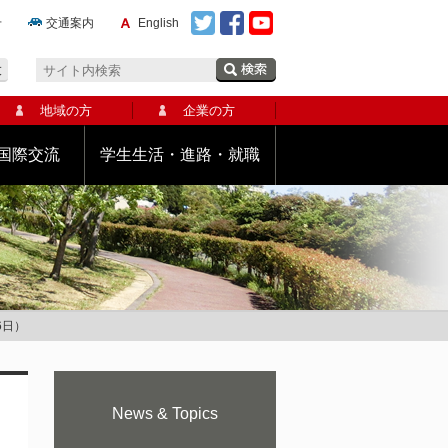
せ
交通案内
English
大
地域の方
企業の方
国際交流
学生生活・進路・就職
6日）
News & Topics