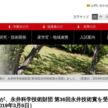
お問い合わ
文字サイズ
小
中
卒業生の方
保護者の方
高専の方
研究・技術開発
産学官・地域連携
入試案内
 教授が、永井科学技術財団 第36回永井技術賞を受賞しました。（受賞日：2019年3月
授が、永井科学技術財団 第36回永井技術賞を受
19年3月6日）