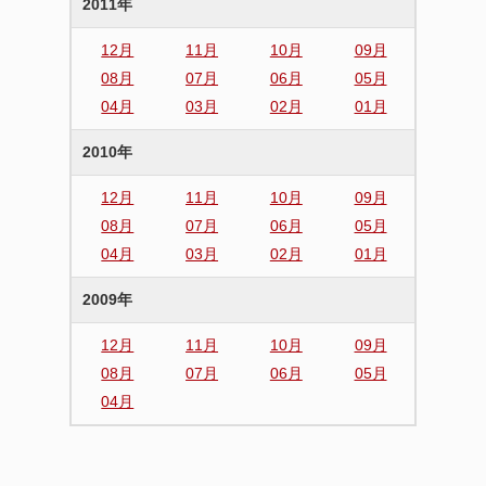
2011年
12月
11月
10月
09月
08月
07月
06月
05月
04月
03月
02月
01月
2010年
12月
11月
10月
09月
08月
07月
06月
05月
04月
03月
02月
01月
2009年
12月
11月
10月
09月
08月
07月
06月
05月
04月