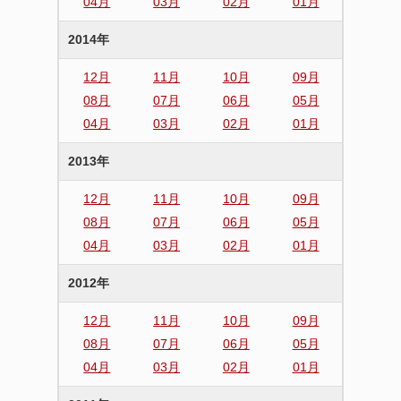
04月
03月
02月
01月
2014年
12月
11月
10月
09月
08月
07月
06月
05月
04月
03月
02月
01月
2013年
12月
11月
10月
09月
08月
07月
06月
05月
04月
03月
02月
01月
2012年
12月
11月
10月
09月
08月
07月
06月
05月
04月
03月
02月
01月