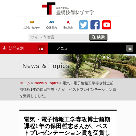
お問い合わせ
交通案内
English
訪問者別
メニュー
News & Topics
ホーム
>
News & Topics
> 電気・電子情報工学専攻博士前
期課程1年の保田哲志さんが、ベストプレゼンテーション賞
を受賞しました。
電気・電子情報工学専攻博士前期
課程1年の保田哲志さんが、ベス
トプレゼンテーション賞を受賞し