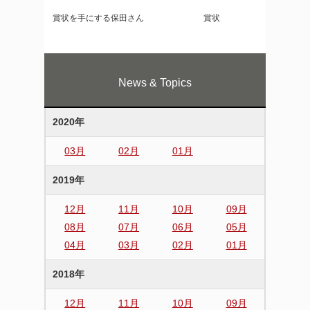
賞状を手にする保田さん
賞状
News & Topics
2020年
03月
02月
01月
2019年
12月
11月
10月
09月
08月
07月
06月
05月
04月
03月
02月
01月
2018年
12月
11月
10月
09月