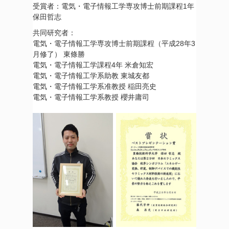
受賞者：電気・電子情報工学専攻博士前期課程1年
保田哲志
共同研究者：
電気・電子情報工学専攻博士前期課程（平成28年3
月修了） 東條勝
電気・電子情報工学課程4年 米倉知宏
電気・電子情報工学系助教 東城友都
電気・電子情報工学系准教授 稲田亮史
電気・電子情報工学系教授 櫻井庸司