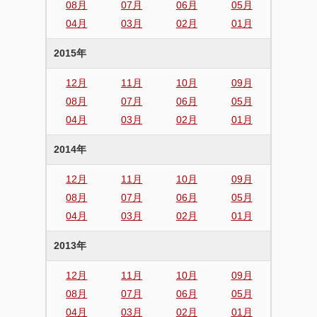
08月
07月
06月
05月
04月
03月
02月
01月
2015年
12月
11月
10月
09月
08月
07月
06月
05月
04月
03月
02月
01月
2014年
12月
11月
10月
09月
08月
07月
06月
05月
04月
03月
02月
01月
2013年
12月
11月
10月
09月
08月
07月
06月
05月
04月
03月
02月
01月