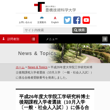
お問い合わせ
交通案内
English
訪問者別
メニュー
News & Topics
ホーム
>
News & Topics
> 平成26年度大学院工学研究科博
士後期課程入学者選抜（10月入学 〔一般・社会人入試〕）
に係る合格者受験番号を発表しました。
平成26年度大学院工学研究科博士
後期課程入学者選抜（10月入学
〔一般・社会人入試〕）に係る合