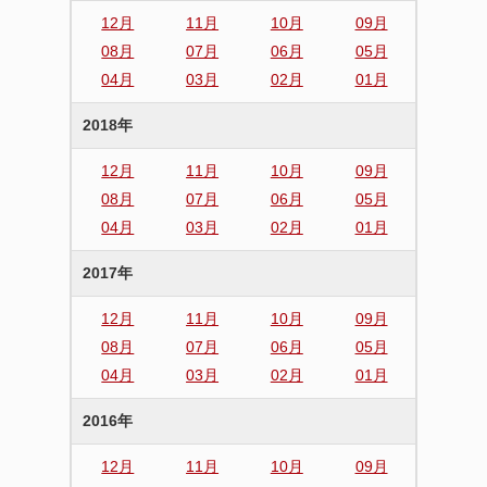
12月
11月
10月
09月
08月
07月
06月
05月
04月
03月
02月
01月
2018年
12月
11月
10月
09月
08月
07月
06月
05月
04月
03月
02月
01月
2017年
12月
11月
10月
09月
08月
07月
06月
05月
04月
03月
02月
01月
2016年
12月
11月
10月
09月