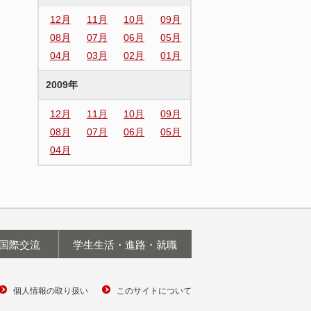
12月
11月
10月
09月
08月
07月
06月
05月
04月
03月
02月
01月
2009年
12月
11月
10月
09月
08月
07月
06月
05月
04月
国際交流
学生生活・進路・就職
個人情報の取り扱い
このサイトについて