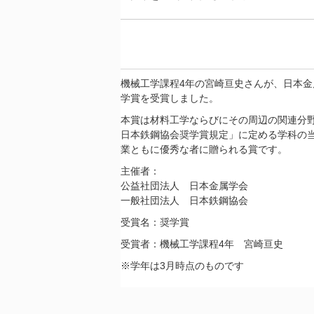
機械工学課程4年の宮崎亘史さんが、日本
学賞を受賞しました。
本賞は材料工学ならびにその周辺の関連分
日本鉄鋼協会奨学賞規定」に定める学科の
業ともに優秀な者に贈られる賞です。
主催者：
公益社団法人 日本金属学会
一般社団法人 日本鉄鋼協会
受賞名：奨学賞
受賞者：機械工学課程4年 宮崎亘史
※学年は3月時点のものです