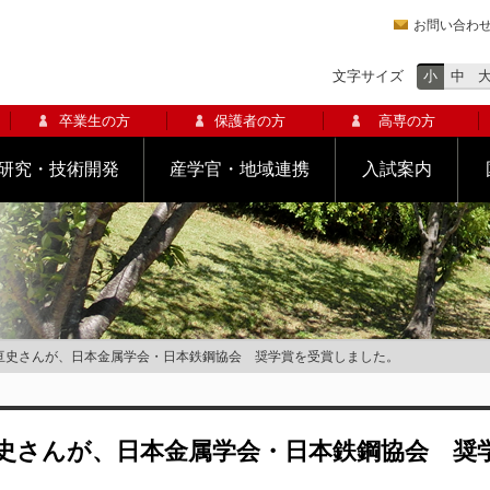
お問い合わ
文字サイズ
小
中
卒業生の方
保護者の方
高専の方
研究・技術開発
産学官・地域連携
入試案内
崎亘史さんが、日本金属学会・日本鉄鋼協会 奨学賞を受賞しました。
史さんが、日本金属学会・日本鉄鋼協会 奨