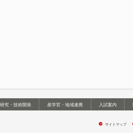
研究・技術開発
産学官・地域連携
入試案内
サイトマップ