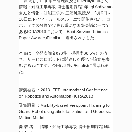
賞状を手にする三浦純教授とIgi Ardiyantoさん
情報・知能工学専攻 博士後期課程1年 Igi Ardiyanto
さんと情報・知能工学系 三浦純教授が、5月6日～
10日にドイツ・カールスルーエで開催された、ロ
ボティクス分野では最も重要な国際会議の一つで
あるICRA2013において、Best Service Robotics
Paper AwardのFinalist に選出されました。
本賞は、全発表論文873件（採択率38.5%）のう
ち、サービスロボットに関連した優れた論文を表
彰するものです。今回は3件がFinalistに選ばれまし
た。
講演会名 ：2013 IEEE International Conference
on Robotics and Automation (ICRA2013)
受賞題目 ：Visibility-based Viewpoint Planning for
Guard Robot using Skeletonization and Geodesic
Motion Model
発 表 者 ：情報・知能工学専攻 博士後期課程1年