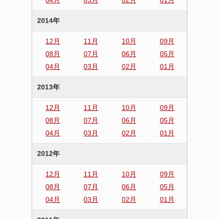
2014年
12月
11月
10月
09月
08月
07月
06月
05月
04月
03月
02月
01月
2013年
12月
11月
10月
09月
08月
07月
06月
05月
04月
03月
02月
01月
2012年
12月
11月
10月
09月
08月
07月
06月
05月
04月
03月
02月
01月