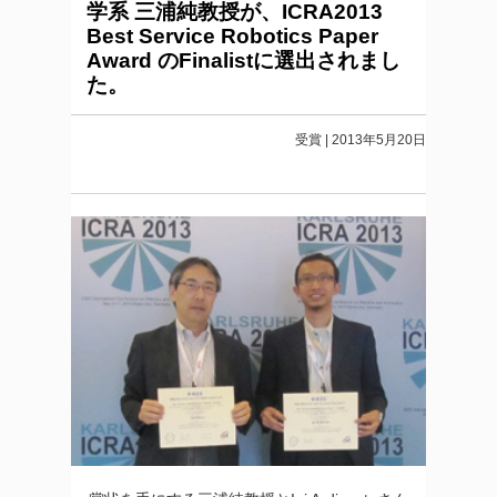
学系 三浦純教授が、ICRA2013
Best Service Robotics Paper
Award のFinalistに選出されまし
た。
受賞 | 2013年5月20日