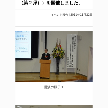
（第２弾））を開催しました。
イベント報告 | 2011年11月22日
講演の様子１