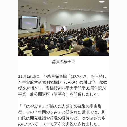
講演の様子２
11月19日に、小惑星探査機「はやぶさ」を開発し
た宇宙航空研究開発機構（JAXA）の川口淳一郎教
授をお招きし、豊橋技術科学大学開学35周年記念
事業一般公開講座（講演会）を開催しました。
「『はやぶさ』が挑んだ人類初の往復の宇宙飛
行、その７年間の歩み」と題された講演では、川
口氏は開発秘話や帰還の経緯など、はやぶさの歩
みについて、ユーモアを交え説明されました。