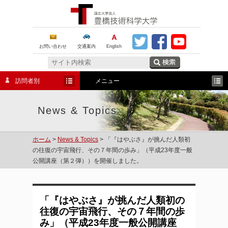
お問い合わせ
交通案内
English
訪問者別
メニュー
News & Topics
ホーム
>
News & Topics
> 「『はやぶさ』が挑んだ人類初
の往復の宇宙飛行、その７年間の歩み」（平成23年度一般
公開講座（第２弾））を開催しました。
「『はやぶさ』が挑んだ人類初の
往復の宇宙飛行、その７年間の歩
み」（平成23年度一般公開講座