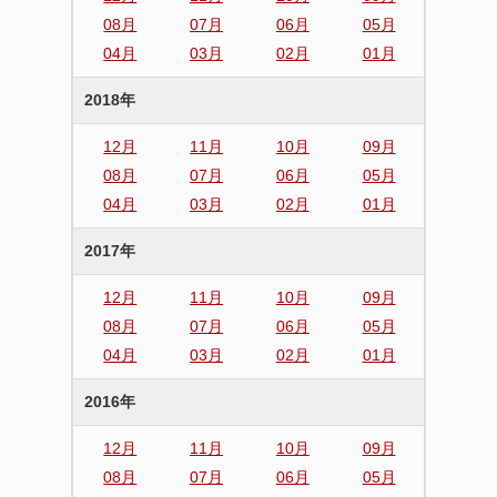
08月
07月
06月
05月
04月
03月
02月
01月
2018年
12月
11月
10月
09月
08月
07月
06月
05月
04月
03月
02月
01月
2017年
12月
11月
10月
09月
08月
07月
06月
05月
04月
03月
02月
01月
2016年
12月
11月
10月
09月
08月
07月
06月
05月