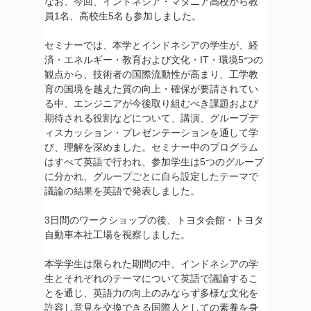
なお、今回、インドネシア・マダニア高校から教
員1名、高校生5名も参加しました。
セミナーでは、本学とインドネシアの学生が、経
済・エネルギー・教育および文化・IT・環境5つの
観点から、技術者の国際流動性が高まり、工学教
育の国境を越えた質の向上・確保が要請されてい
る中、エンジニアが今後取り組むべき課題および
期待される役割などについて、講演、グループデ
ィスカッション・プレゼンテーションを通して学
び、理解を深めました。セミナー中のプログラム
はすべて英語で行われ、参加学生は5つのグループ
に分かれ、グループごとに自ら設定したテーマで
議論の結果を英語で発表しました。
3日間のワークショップの後、トヨタ会館・トヨタ
自動車本社工場を視察しました。
本学学生は限られた期間の中、インドネシアの学
生とそれぞれのテーマについて英語で議論するこ
とを通じ、英語力の向上のみならず多様な文化を
許容し意見を交換できる国際人としての素養を身