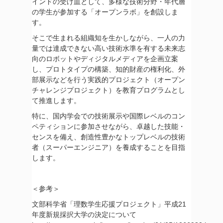
インドの受け皿として、多様な技術分野・年代層
の学生が参加する「オープンラボ」を創設しま
す。
そこで生まれる組織知を生かしながら、一人の力
量では達成できない高い技術水準を有する未来志
向のロボットやディジタルメディアを企画立案
し、プロトタイプの構築、知的財産の権利化、外
部展示などを行う実践的プロジェクト（オープン
チャレンジプロジェクト）を教育プログラムとし
て推進します。
特に、国内学会での技術展示や国際レベルのコン
ペティションに参加させながら、卓越した技能・
センスを備え、創造性豊かなトップレベルの技術
者（スーパーエンジニア）を養成することを目指
します。
＜参考＞
文部科学省「理数学生応援プロジェクト」平成21
年度新規採択大学の決定について