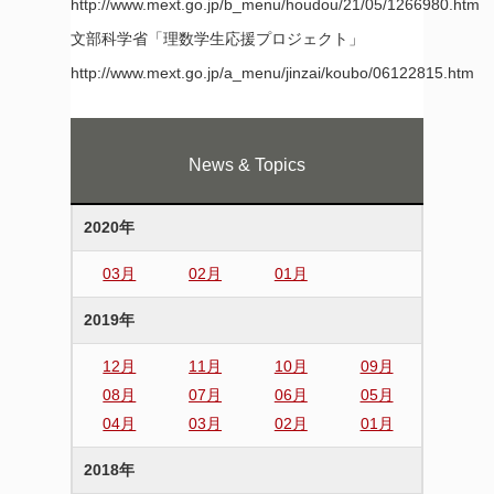
http://www.mext.go.jp/b_menu/houdou/21/05/1266980.htm
文部科学省「理数学生応援プロジェクト」
http://www.mext.go.jp/a_menu/jinzai/koubo/06122815.htm
News & Topics
2020年
03月
02月
01月
2019年
12月
11月
10月
09月
08月
07月
06月
05月
04月
03月
02月
01月
2018年