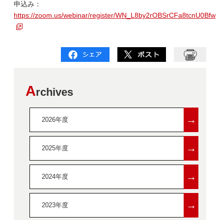
申込み：
https://zoom.us/webinar/register/WN_L8by2rOBSrCFa8tcnU0Bfw
A
rchives
→
2026年度
→
2025年度
→
2024年度
→
2023年度