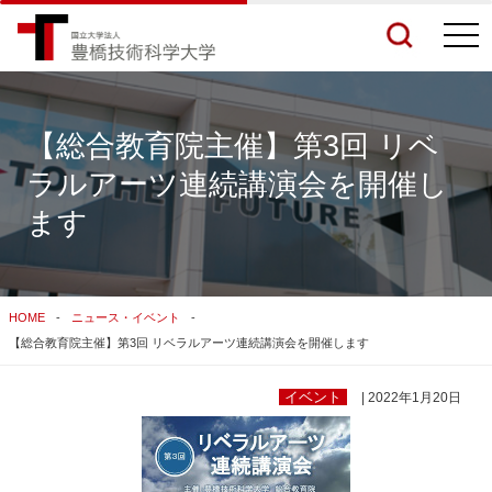
togg
navi
【総合教育院主催】第3回 リベ
ラルアーツ連続講演会を開催し
検索結果をもっと見る
ます
関連サイトすべてを検索する
HOME
ニュース・イベント
【総合教育院主催】第3回 リベラルアーツ連続講演会を開催します
イベント
| 2022年1月20日