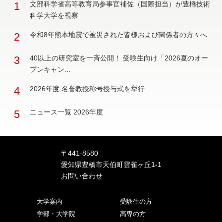
1
文部科学省高等教育局参事官補佐（国際担当）が豊橋技術
科学大学を視察
2
令和8年熊本地震で被災された皆様および関係者の方々へ
3
40以上の研究室を一斉公開！ 受験生向け「2026夏のオー
プンキャン...
4
2026年度 名誉教授称号授与式を挙行
5
ニュース一覧 2026年度
〒441-8580
愛知県豊橋市天伯町雲雀ヶ丘1-1
お問い合わせ
大学案内
受験生の方
学部・大学院
高専の方