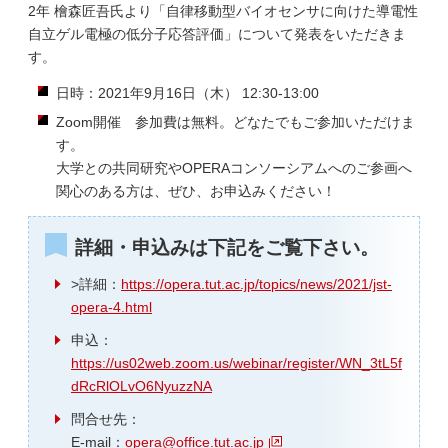
2年 檜森匠吾氏より「自律移動型バイオセンサに向けた導電性
自立ゲル電極の低分子応答評価」について発表をいただきま
す。
日時：2021年9月16日（木） 12:30-13:00
Zoom開催 参加費は無料。どなたでもご参加いただけま
す。
大学との共同研究やOPERAコンソーシアムへのご参画へ
関心のある方は、ぜひ、お申込みください！
詳細・申込みは下記をご覧下さい。
>詳細：
https://opera.tut.ac.jp/topics/news/2021/jst-
opera-4.html
申込：
https://us02web.zoom.us/webinar/register/WN_3tL5f
dRcRlOLvO6NyuzzNA
問合せ先：
E-mail：
opera@office.tut.ac.jp