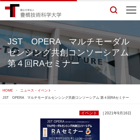
togg
navi
JST OPERA マルチモーダル
センシング共創コンソーシアム
検索結果をもっと見る
第４回RAセミナー
関連サイトすべてを検索する
HOME
ニュース・イベント
JST OPERA マルチモーダルセンシング共創コンソーシアム 第４回RAセミナー
イベント
| 2021年9月16日