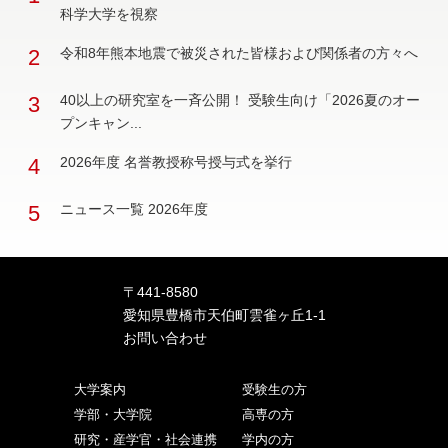
科学大学を視察
2
令和8年熊本地震で被災された皆様および関係者の方々へ
3
40以上の研究室を一斉公開！ 受験生向け「2026夏のオー
プンキャン...
4
2026年度 名誉教授称号授与式を挙行
5
ニュース一覧 2026年度
〒441-8580
愛知県豊橋市天伯町雲雀ヶ丘1-1
お問い合わせ
大学案内
受験生の方
学部・大学院
高専の方
研究・産学官・社会連携
学内の方