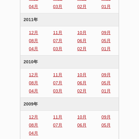
04月
03月
02月
01月
2011年
12月
11月
10月
09月
08月
07月
06月
05月
04月
03月
02月
01月
2010年
12月
11月
10月
09月
08月
07月
06月
05月
04月
03月
02月
01月
2009年
12月
11月
10月
09月
08月
07月
06月
05月
04月