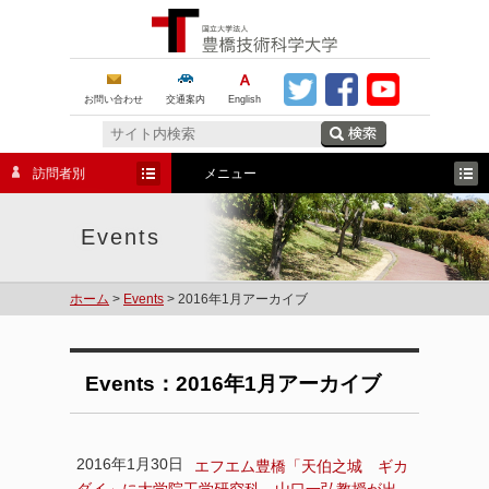
お問い合わせ
交通案内
English
訪問者別
メニュー
Events
ホーム
>
Events
> 2016年1月アーカイブ
Events：2016年1月アーカイブ
2016年1月30日
エフエム豊橋「天伯之城 ギカ
ダイ」に大学院工学研究科 山口一弘教授が出