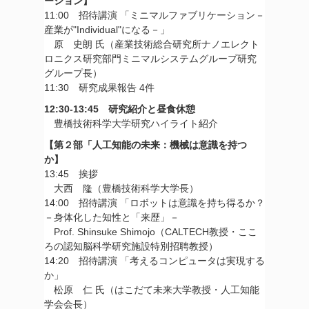
ーション】
11:00 招待講演 「ミニマルファブリケーション－
産業が"Individual"になる－」
原 史朗 氏（産業技術総合研究所ナノエレクト
ロニクス研究部門ミニマルシステムグループ研究
グループ長）
11:30 研究成果報告 4件
12:30-13:45 研究紹介と昼食休憩
豊橋技術科学大学研究ハイライト紹介
【第２部「人工知能の未来：機械は意識を持つ
か】
13:45 挨拶
大西 隆（豊橋技術科学大学長）
14:00 招待講演 「ロボットは意識を持ち得るか？
－身体化した知性と「来歴」－
Prof. Shinsuke Shimojo（CALTECH教授・ここ
ろの認知脳科学研究施設特別招聘教授）
14:20 招待講演 「考えるコンピュータは実現する
か」
松原 仁 氏（はこだて未来大学教授・人工知能
学会会長）