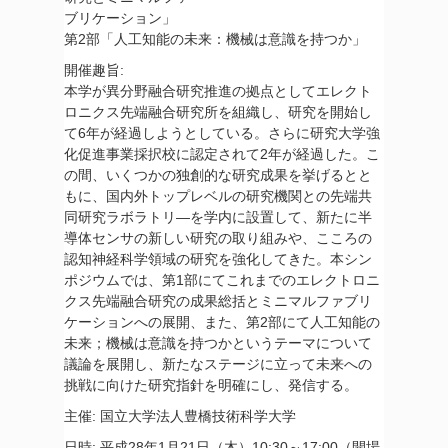
ブリケーション」
第2部「人工知能の未来：機械は意識を持つか」
開催趣旨:
本学が異分野融合研究推進の拠点としてエレクト
ロニクス先端融合研究所を組織し、研究を開始し
て6年が経過しようとしている。さらに研究大学強
化促進事業採択校に認定されて2年が経過した。こ
の間、いくつかの独創的な研究成果を挙げるとと
もに、国内外トップレベルの研究機関との先端共
同研究ラボラトリ―を学内に設置して、新たに半
導体センサの新しい研究の取り組みや、こころの
認知神経科学領域の研究を強化してきた。本シン
ポジウムでは、第1部にてこれまでのエレクトロニ
クス先端融合研究の成果総括とミニマルファブリ
ケーションへの展開、また、第2部にて人工知能の
未来；機械は意識を持つかというテーマについて
議論を展開し、新たなステージに立って未来への
挑戦に向けた研究指針を明確にし、発信する。
主催: 国立大学法人豊橋技術科学大学
日時: 平成28年1月21日（木）10:30～17:00（開場