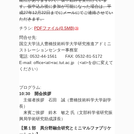
す。仮申込み後に参加が可能になった場合は、平
成27年12月22日までにメールにてご連絡させてい
ただきます。
チラシ:
PDFファイル(0.5MB)
問合せ先:
国立大学法人豊橋技術科学大学研究推進アドミニ
ストレーションセンター事務室
電話: 0532-44-1561 FAX: 0532-81-5172
E-mail: office<at>rac.tut.ac.jp （<at>を@に変えて
ください）
プログラム:
10:30 開会挨拶
主催者挨拶 石田 誠（豊橋技術科学大学副学
長）
来賓ご挨拶 鈴木 敏之 氏（文部科学省研究振
興局学術研究助成課長）
【第１部 異分野融合研究とミニマルファブリケ