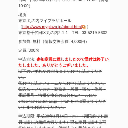
10:00）
場所:
東京 丸の内マイプラザホール
（
http://www.myplaza.jp/about.html
）
東京都千代田区丸の内2-1-1 TEL: 03-5219-5602
参加費: 無料（情報交換会費: 4,000円）
定員: 300名
申込方法:
参加定員に達しましたので受付は終了い
たしました。ありがとうございました。
以下のいずれかの方法によりお申し込みくださ
い。
①お申し込みフォーム
からお申し込みください。
②氏名・フリガナ・勤務先・所属・職名・住所・
電話番号・情報交換会の出欠をEメールにて
office<at>rac.tut.ac.jp （<at>を@に変えてくださ
い）までお送りください。
申込期限:
平成28年1月14日（木）（期限前でも定
員に達し次第締め切ります）
現在定員に達する可
能性がありますので、仮申込みを受付けていま